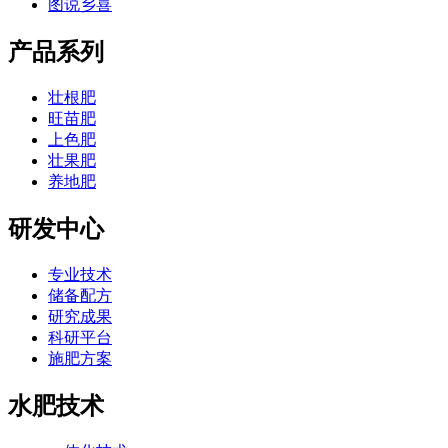
图说乡喜
产品系列
壮根肥
旺苗肥
上色肥
壮果肥
养地肥
研发中心
专业技术
储备配方
研究成果
科研平台
施肥方案
水肥技术